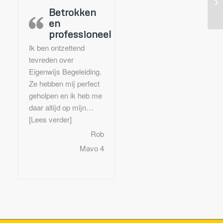
Ik
Betrokken
en
professioneel
Ik ben ontzettend
tevreden over
Eigenwijs Begeleiding.
Ze hebben mij perfect
geholpen en ik heb me
daar altijd op mijn…
“Betrokken en professioneel”
[Lees verder]
Rob
Mavo 4