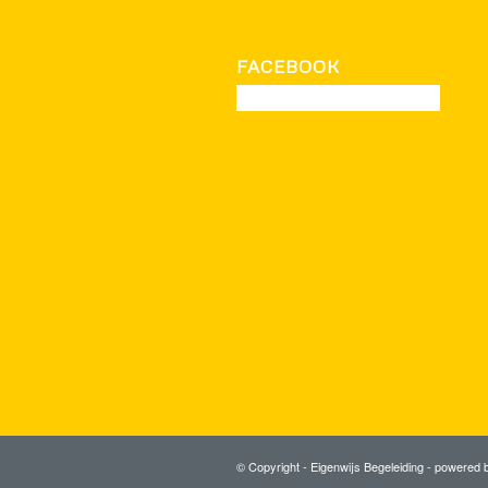
FACEBOOK
© Copyright - Eigenwijs Begeleiding -
powered 