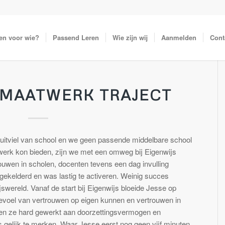
en voor wie?
Passend Leren
Wie zijn wij
Aanmelden
Cont
 MAATWERK TRAJECT
 uitviel van school en we geen passende middelbare school
werk kon bieden, zijn we met een omweg bij Eigenwijs
ouwen in scholen, docenten tevens een dag invulling
s gekelderd en was lastig te activeren. Weinig succes
wereld. Vanaf de start bij Eigenwijs bloeide Jesse op
 gevoel van vertrouwen op eigen kunnen en vertrouwen in
en ze hard gewerkt aan doorzettingsvermogen en
s gelijk te merken. Waar Jesse eerst nog geen vijf minuten